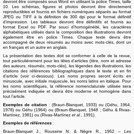
devront être composés sous Word en utilisant la police Times, taille
10. Les schémas, figures et photos devront être directement
reproductibles et fournis en fichiers numériques séparés au format
JPEG ou TIFF à la définition de 300 dpi pour le format définitif
d’impression. Les tableaux devront être définitifs et fournis au
format Excel ou PDF. Par souci d’homogénéité, les caractères
alphabétiques utilisés dans la composition des illustrations devront
également être en police Times. Chaque texte devra être
accompagné de deux résumés au moins avec mots-clés, dont un
en français et un autre en anglais.
La présentation des textes doit se conformer à celle de la revue,
tout particulièrement pour les têtes d’articles (titre, nom et adresse
des auteurs, résumés, mots-clés), les légendes des illustrations, les
citations des références bibliographiques dans le texte et en fin
d’article (voir ci-dessous). Les noms propres seront écrits en
minuscule, avec initiale majuscule, les noms latins en italique. Pour
les noms scientifiques, la référence nomenclaturale utilisée sera
précisément indiquée et devra être moderne et homogène dans
tout l’article.
Exemples de citation
: (Braun-Blanquet, 1933) ou (Géhu, 1964,
1978) ou Géhu (1964) ou (Braun-Blanquet, 1948 ; Géhu & Rivas-
Martínez, 1981) ou (Rivas-Martínez
et al
., 1991).
Exemples de références
:
Braun-Blanquet J., Roussine N. & Nègre R., 1952 –
Les