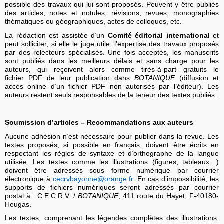
possible des travaux qui lui sont proposés. Peuvent y être publiés
des articles, notes et notules, révisions, revues, monographies
thématiques ou géographiques, actes de colloques, etc.
La rédaction est assistée d’un
Comité éditorial international
et
peut solliciter, si elle le juge utile, l’expertise des travaux proposés
par des relecteurs spécialisés. Une fois acceptés, les manuscrits
sont publiés dans les meilleurs délais et sans charge pour les
auteurs, qui reçoivent alors comme tirés-à-part gratuits le
fichier PDF de leur publication dans
BOTANIQUE
(diffusion et
accès online d’un fichier PDF non autorisés par l’éditeur). Les
auteurs restent seuls responsables de la teneur des textes publiés.
Soumission d’articles – Recommandations aux auteurs
Aucune adhésion n’est nécessaire pour publier dans la revue. Les
textes proposés, si possible en français, doivent être écrits en
respectant les règles de syntaxe et d’orthographe de la langue
utilisée. Les textes comme les illustrations (figures, tableaux…)
doivent être adressés sous forme numérique par courrier
électronique à
cecrvbayonne@orange.fr
. En cas d’impossibilité, les
supports de fichiers numériques seront adressés par courrier
postal à : C.E.C.R.V. /
BOTANIQUE
,
411 route du Hayet, F-40180-
Heugas.
Les textes, comprenant les légendes complètes des illustrations,